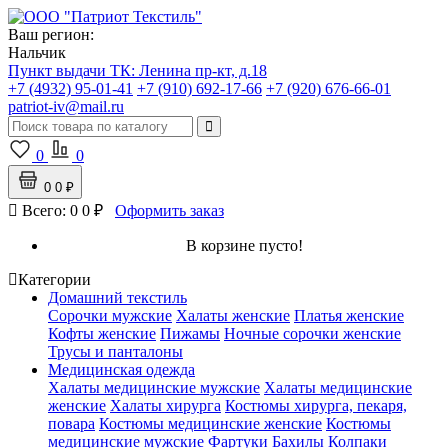
Ваш регион:
Нальчик
Пункт выдачи ТК:
Ленина пр-кт, д.18
+7 (4932) 95-01-41
+7 (910) 692-17-66
+7 (920) 676-66-01
patriot-iv@mail.ru
0
0
0
0 ₽
Всего:
0
0 ₽
Оформить заказ
В корзине пусто!
Категории
Домашний текстиль
Сорочки мужские
Халаты женские
Платья женские
Кофты женские
Пижамы
Ночные сорочки женские
Трусы и панталоны
Медицинская одежда
Халаты медицинские мужские
Халаты медицинские
женские
Халаты хирурга
Костюмы хирурга, пекаря,
повара
Костюмы медицинские женские
Костюмы
медицинские мужские
Фартуки
Бахилы
Колпаки