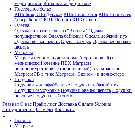
медицинские
Косынки медицинские
Постельное белье
КПБ Бязь
КПБ Детское
КПБ Полисатин
КПБ Полиэстер
(для рабочих)
КПБ Поплин
КПБ Сатин
Одеяла
Одеяла синтепон
Одеяла "Эконом"
Одеяла
полушерстяные
Одеяла байковые
Одеяла лебяжий пух
Одеяла овечья шерсть
Одеяла бамбук
Одеяла верблюжья
шерсть
Матрасы
Матрасы пенополиуретановые (поролоновый) в
медицинской клеенке ПВХ
Матрасы
пенополиуретановые (поролоновый) в ультрастепе
Матрасы РВ в тике
Матрасы «Эконом» в полиэстере
Подушки
Подушки холлофайберные
Подушки лебяжий пух
Подушки бамбуковые
Подушки овечья шерсть
Подушки
перовые
Подушки «Эконом»
Главная
О нас
Прайс-лист
Доставка
Оплата
Условия
сотрудничества
Размеры
Контакты
Главная
Матрасы