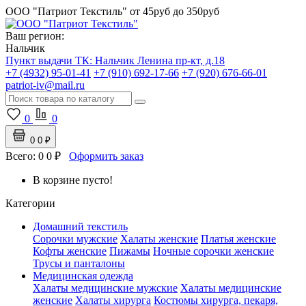
ООО "Патриот Текстиль"
от 45руб до 350руб
Ваш регион:
Нальчик
Пункт выдачи ТК:
Нальчик
Ленина пр-кт, д.18
+7 (4932) 95-01-41
+7 (910) 692-17-66
+7 (920) 676-66-01
patriot-iv@mail.ru
0
0
0
0 ₽
Всего:
0
0 ₽
Оформить заказ
В корзине пусто!
Категории
Домашний текстиль
Сорочки мужские
Халаты женские
Платья женские
Кофты женские
Пижамы
Ночные сорочки женские
Трусы и панталоны
Медицинская одежда
Халаты медицинские мужские
Халаты медицинские
женские
Халаты хирурга
Костюмы хирурга, пекаря,