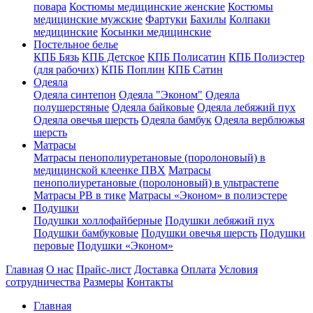
повара
Костюмы медицинские женские
Костюмы
медицинские мужские
Фартуки
Бахилы
Колпаки
медицинские
Косынки медицинские
Постельное белье
КПБ Бязь
КПБ Детское
КПБ Полисатин
КПБ Полиэстер
(для рабочих)
КПБ Поплин
КПБ Сатин
Одеяла
Одеяла синтепон
Одеяла "Эконом"
Одеяла
полушерстяные
Одеяла байковые
Одеяла лебяжий пух
Одеяла овечья шерсть
Одеяла бамбук
Одеяла верблюжья
шерсть
Матрасы
Матрасы пенополиуретановые (поролоновый) в
медицинской клеенке ПВХ
Матрасы
пенополиуретановые (поролоновый) в ультрастепе
Матрасы РВ в тике
Матрасы «Эконом» в полиэстере
Подушки
Подушки холлофайберные
Подушки лебяжий пух
Подушки бамбуковые
Подушки овечья шерсть
Подушки
перовые
Подушки «Эконом»
Главная
О нас
Прайс-лист
Доставка
Оплата
Условия
сотрудничества
Размеры
Контакты
Главная