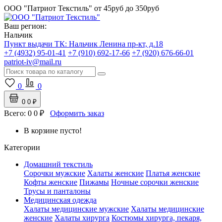
ООО "Патриот Текстиль"
от 45руб до 350руб
Ваш регион:
Нальчик
Пункт выдачи ТК:
Нальчик
Ленина пр-кт, д.18
+7 (4932) 95-01-41
+7 (910) 692-17-66
+7 (920) 676-66-01
patriot-iv@mail.ru
0
0
0
0 ₽
Всего:
0
0 ₽
Оформить заказ
В корзине пусто!
Категории
Домашний текстиль
Сорочки мужские
Халаты женские
Платья женские
Кофты женские
Пижамы
Ночные сорочки женские
Трусы и панталоны
Медицинская одежда
Халаты медицинские мужские
Халаты медицинские
женские
Халаты хирурга
Костюмы хирурга, пекаря,