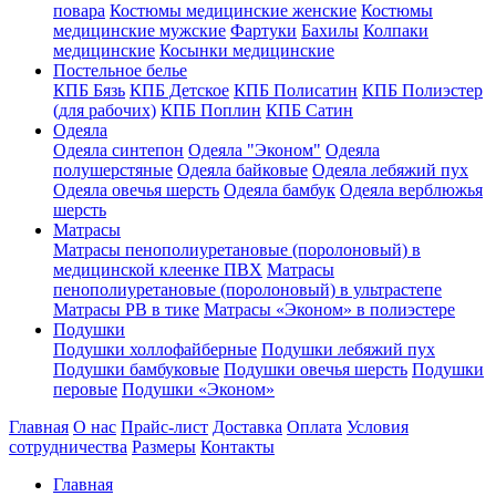
повара
Костюмы медицинские женские
Костюмы
медицинские мужские
Фартуки
Бахилы
Колпаки
медицинские
Косынки медицинские
Постельное белье
КПБ Бязь
КПБ Детское
КПБ Полисатин
КПБ Полиэстер
(для рабочих)
КПБ Поплин
КПБ Сатин
Одеяла
Одеяла синтепон
Одеяла "Эконом"
Одеяла
полушерстяные
Одеяла байковые
Одеяла лебяжий пух
Одеяла овечья шерсть
Одеяла бамбук
Одеяла верблюжья
шерсть
Матрасы
Матрасы пенополиуретановые (поролоновый) в
медицинской клеенке ПВХ
Матрасы
пенополиуретановые (поролоновый) в ультрастепе
Матрасы РВ в тике
Матрасы «Эконом» в полиэстере
Подушки
Подушки холлофайберные
Подушки лебяжий пух
Подушки бамбуковые
Подушки овечья шерсть
Подушки
перовые
Подушки «Эконом»
Главная
О нас
Прайс-лист
Доставка
Оплата
Условия
сотрудничества
Размеры
Контакты
Главная