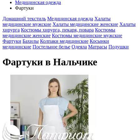
Медицинская одежда
Фартуки
Домашний текстиль
Медицинская одежда
Халаты
медицинские мужские
Халаты медицинские женские
Халаты
хирурга
Костюмы хирурга, пекаря, повара
Костюмы
медицинские женские
Костюмы медицинские мужские
Фартуки
Бахилы
Колпаки медицинские
Косынки
медицинские
Постельное белье
Одеяла
Матрасы
Подушки
Фартуки в Нальчике